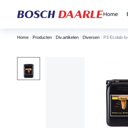
Home
Home
Producten
Div.artikelen
Diversen
P3 Ecolab Io
Je bent hier: