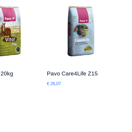
l 20kg
Pavo Care4Life Z15
Pavo
€
26,07
€
21,8