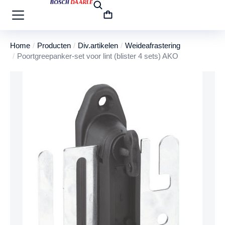
Home
Producten
Div.artikelen
Weideafrastering
Je bent hier:
Poortgreepanker-set voor lint (blister 4 sets) AKO