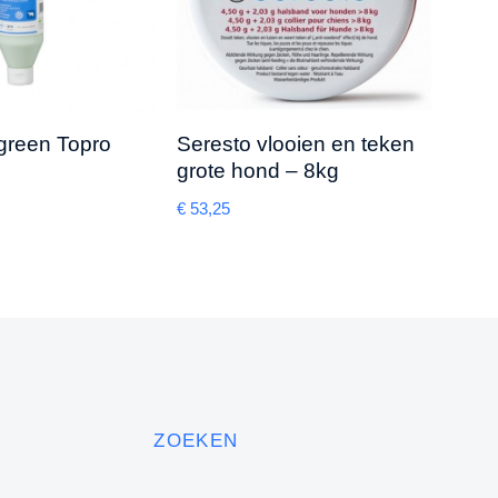
 green Topro
Seresto vlooien en teken
Ace
grote hond – 8kg
€
29,5
€
53,25
ZOEKEN