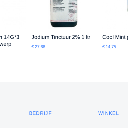
m 14G*3
Jodium Tinctuur 2% 1 ltr
Cool Mint
gwerp
€
27,66
€
14,75
BEDRIJF
WINKEL