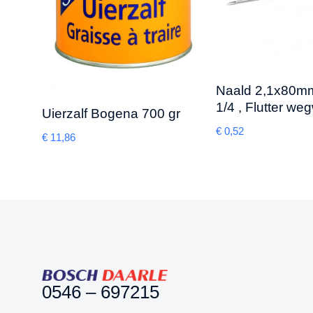
Naald 2,1x80m
1/4 , Flutter we
Uierzalf Bogena 700 gr
€
0,52
€
11,86
0546 – 697215