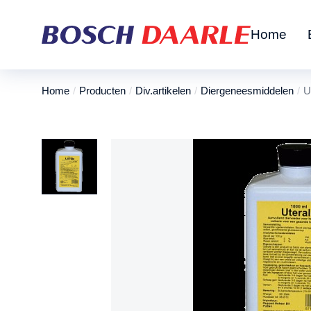
Home
Home
Producten
Div.artikelen
Diergeneesmiddelen
U
Je bent hier: