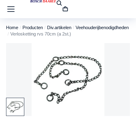
Home
Producten
Div.artikelen
Veehouderijbenodigdheden
Je bent hier:
Verlosketting rvs 70cm (a 2st.)