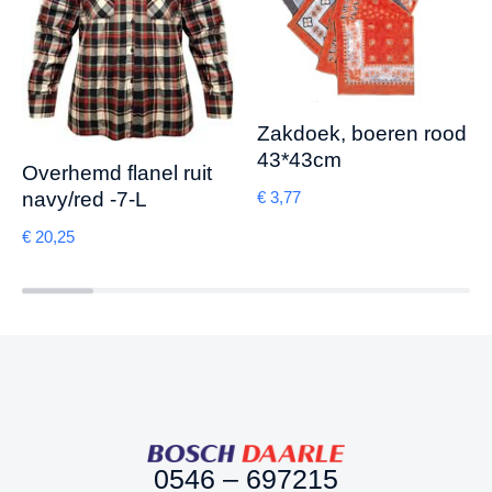
Zakdoek, boeren rood
43*43cm
Overhemd flanel ruit
€
3,77
navy/red -7-L
€
20,25
0546 – 697215