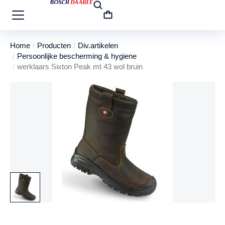
Home
Producten
Div.artikelen
Je bent hier:
Persoonlijke bescherming & hygiene
werklaars Sixton Peak mt 43 wol bruin