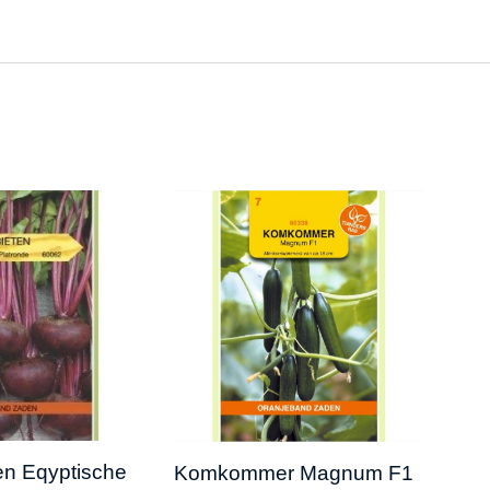
en Eqyptische
Geu
Komkommer Magnum F1