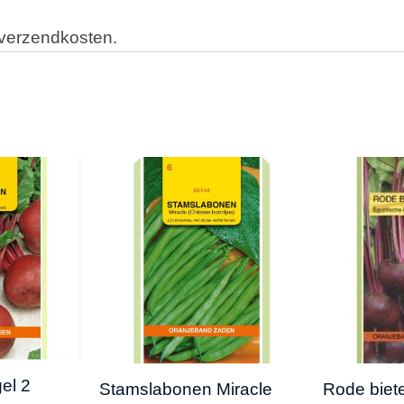
 verzendkosten.
el 2
Stamslabonen Miracle
Rode biet