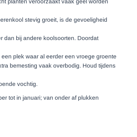
cht planten veroorzaakt vaak geel worden
renkool stevig groeit, is de gevoeligheid
r dan bij andere koolsoorten. Doordat
p een plek waar al eerder een vroege groente
extra bemesting vaak overbodig. Houd tijdens
doende vochtig.
r tot in januari; van onder af plukken