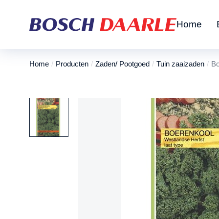
Home
Home
Producten
Zaden/ Pootgoed
Tuin zaaizaden
Bo
Je bent hier: