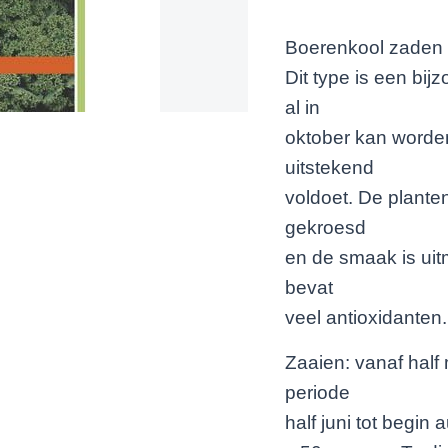
Boerenkool zaden 
Dit type is een bi
al in
oktober kan worden
uitstekend
voldoet. De planten
gekroesd
en de smaak is uit
bevat
veel antioxidanten.
Zaaien: vanaf half m
periode
half juni tot begin