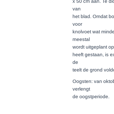
x 50 cm aan. Te di
van
het blad. Omdat boe
voor
knolvoet wat minde
meestal
wordt uitgeplant o
heeft gestaan, is 
de
teelt de grond vol
Oogsten: van oktobe
verlengt
de oogstperiode.