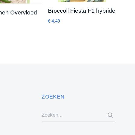
Broccoli Fiesta F1 hybride
nen Overvloed
Rode
Plat
€
4,49
€
1,98
ZOEKEN