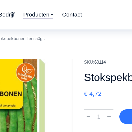
Bedrijf
Producten
Contact
okspekbonen Terli 50gr.
SKU:
60114
Stokspekb
€
4,72