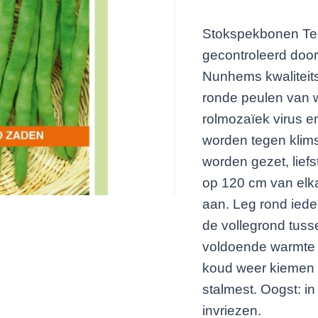
Stokspekbonen Terl
gecontroleerd door
Nunhems kwaliteitsp
ronde peulen van we
rolmozaïek virus e
worden tegen klims
worden gezet, liefst
op 120 cm van elka
aan. Leg rond ieder
de vollegrond tuss
voldoende warmte n
koud weer kiemen 
stalmest. Oogst: i
invriezen.