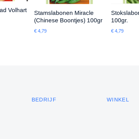
ad Volhart
Stamslabonen Miracle
Stokslabo
(Chinese Boontjes) 100gr
100gr.
€
4,79
€
4,79
BEDRIJF
WINKEL