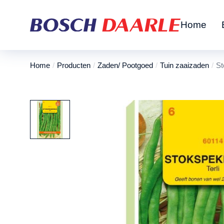
Home
Home
Producten
Zaden/ Pootgoed
Tuin zaaizaden
St
Je bent hier: