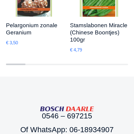
Stamslabonen Miracle
Pelargonium zonale
(Chinese Boontjes)
Geranium
100gr
€
3,50
€
4,79
0546 – 697215
Of WhatsApp: 06-18934907